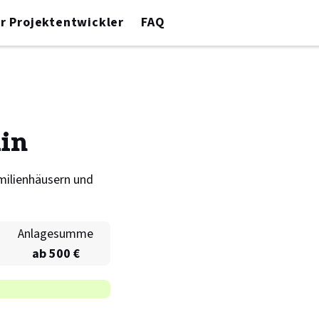
r Projektentwickler
FAQ
in
milienhäusern und
Anlagesumme
ab 500 €