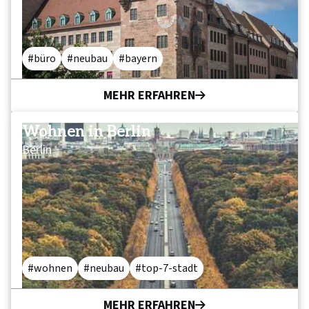
büro
neubau
bayern
MEHR ERFAHREN
Wohnen in Berlin
Berlin
wohnen
neubau
top-7-stadt
MEHR ERFAHREN