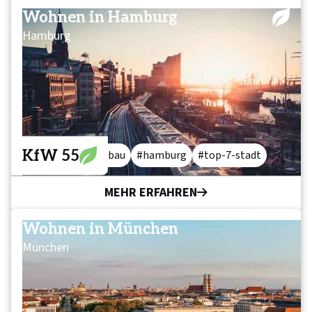
Wohnen in Hamburg
Hamburg
KfW 55
wohnen
neubau
hamburg
top-7-stadt
MEHR ERFAHREN
Wohnen in München
München