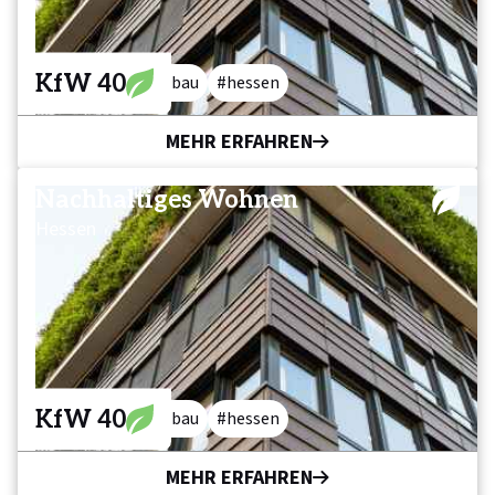
KfW 40
wohnen
neubau
hessen
MEHR ERFAHREN
Nachhaltiges Wohnen
Hessen
KfW 40
wohnen
neubau
hessen
MEHR ERFAHREN