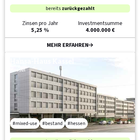
bereits
zurückgezahlt
Zinsen pro Jahr
Investmentsumme
5,25 %
4.000.000 €
MEHR ERFAHREN
Hansa-Haus Kassel
Kassel
mixed-use
bestand
hessen