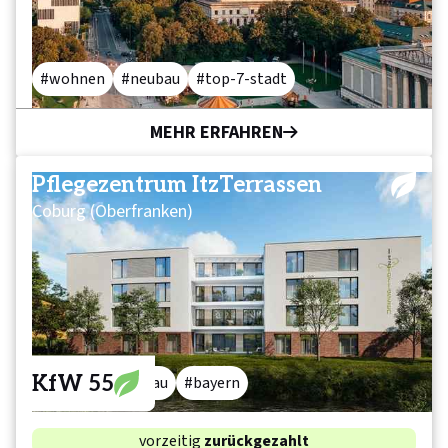
wohnen
neubau
top-7-stadt
MEHR ERFAHREN
Pflegezentrum ItzTerrassen
Coburg (Oberfranken)
KfW 55
pflege
neubau
bayern
vorzeitig
zurückgezahlt