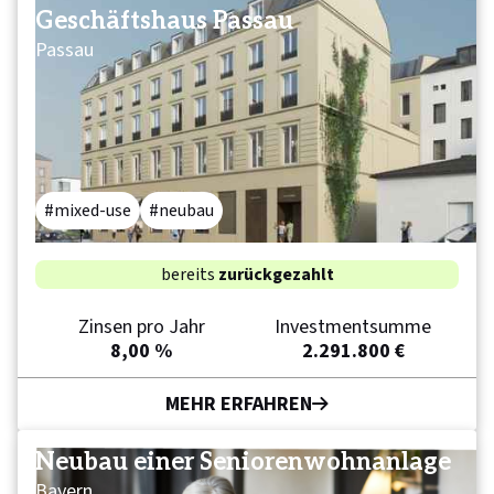
Geschäftshaus Passau
Passau
mixed-use
neubau
bereits
zurückgezahlt
Zinsen pro Jahr
Investmentsumme
8,00 %
2.291.800 €
MEHR ERFAHREN
Neubau einer Senioren­wohnanlage
Bayern