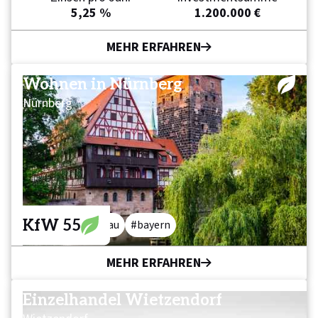
5,25 %
1.200.000 €
MEHR ERFAHREN
Wohnen in Nürnberg
Nürnberg
KfW 55
pflege
neubau
bayern
MEHR ERFAHREN
Einzelhandel Wietzendorf