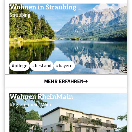
Wohnen in Straubing
Straubing
pflege
bestand
bayern
MEHR ERFAHREN
Wohnen RheinMain
Region Rhein-Main