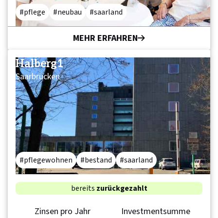
pflege
neubau
saarland
MEHR ERFAHREN
Halberg1
Saarbrücken
pflegewohnen
bestand
saarland
bereits
zurückgezahlt
Zinsen pro Jahr
Investmentsumme