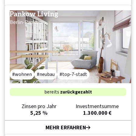
Pankow Living
Berlin-Pankow
wohnen
neubau
top-7-stadt
bereits
zurückgezahlt
Zinsen pro Jahr
Investmentsumme
5,25 %
1.300.000 €
MEHR ERFAHREN