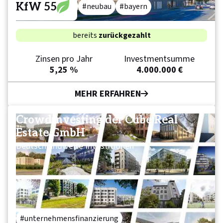
KfW 55
pflegewohnen
neubau
bayern
bereits
zurückgezahlt
Zinsen pro Jahr
Investmentsumme
5,25 %
4.000.000 €
MEHR ERFAHREN
Crowdinvesting der Cube Real
Estate GmbH
Deutschlandweite Investitionen
unternehmensfinanzierung