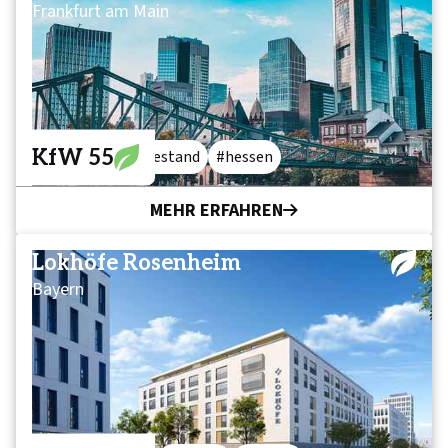
Frankfurt am Main
KfW 55
mixed-use
bestand
hessen
MEHR ERFAHREN
Lokhöfe Rosenheim
Bayern