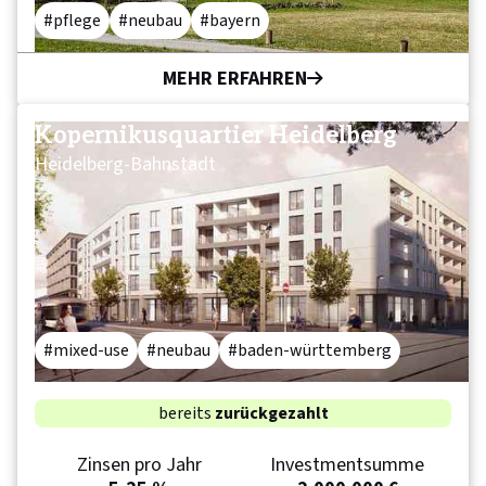
pflege
neubau
bayern
MEHR ERFAHREN
Kopernikusquartier Heidelberg
Heidelberg-Bahnstadt
mixed-use
neubau
baden-württemberg
bereits
zurückgezahlt
Zinsen pro Jahr
Investmentsumme