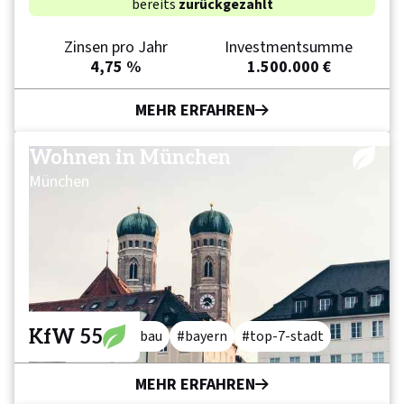
bereits
zurückgezahlt
Zinsen pro Jahr
Investmentsumme
4,75 %
1.500.000 €
MEHR ERFAHREN
Wohnen in München
München
KfW 55
wohnen
neubau
bayern
top-7-stadt
MEHR ERFAHREN