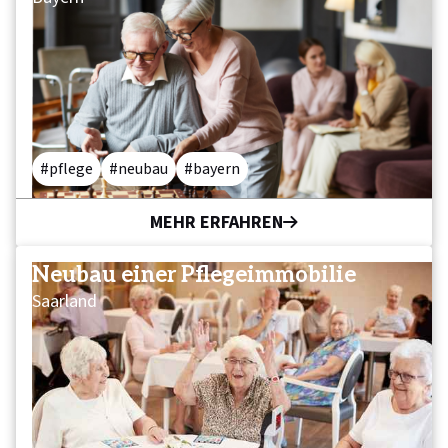
pflege
neubau
bayern
MEHR ERFAHREN
Neubau einer Pflege­immobilie
Saarland