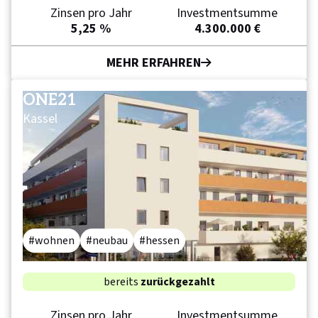
Zinsen pro Jahr
Investmentsumme
5,25 %
4.300.000 €
MEHR ERFAHREN
ONE21
Kassel
wohnen
neubau
hessen
bereits
zurückgezahlt
Zinsen pro Jahr
Investmentsumme