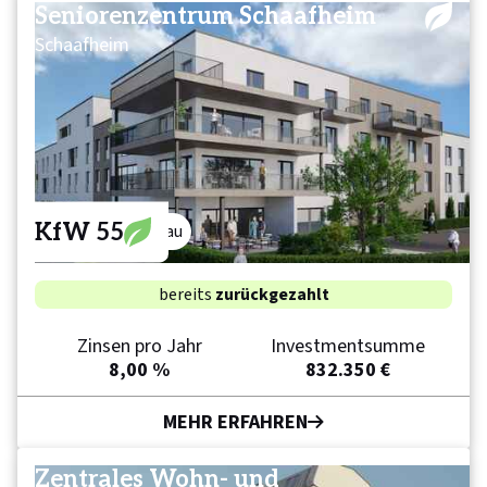
Seniorenzentrum Schaafheim
Schaafheim
KfW 55
pflege
neubau
bereits
zurückgezahlt
Zinsen pro Jahr
Investmentsumme
8,00 %
832.350 €
MEHR ERFAHREN
Zentrales Wohn- und