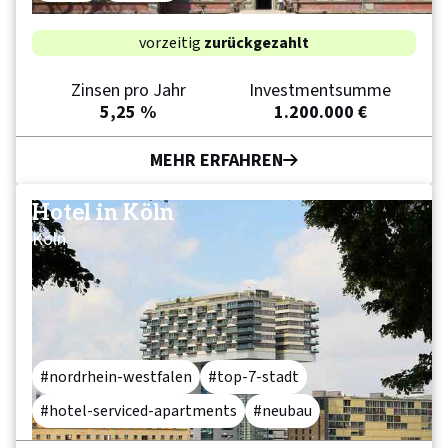
vorzeitig
zurückgezahlt
Zinsen pro Jahr
Investmentsumme
5,25 %
1.200.000 €
MEHR ERFAHREN
Hotel in Köln
Köln
nordrhein-westfalen
top-7-stadt
hotel-serviced-apartments
neubau