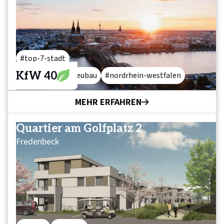
top-7-stadt
KfW 40
mixed-use
neubau
nordrhein-westfalen
MEHR ERFAHREN
Quartier am Golfplatz 2
Fredenbeck