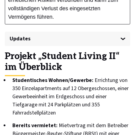
erheblichen Risiken verbunden und kann zum
vollständigen Verlust des eingesetzten
Vermögens führen.
Updates
Profil
Projekt „Student Living II“
im Überblick
Projekt
Studentisches Wohnen/Gewerbe:
Errichtung von
Projektentwickler
350 Einzelapartments auf 12 Obergeschossen, einer
Finanzierung
Gewerbeeinheit im Erdgeschoss und einer
Tiefgarage mit 24 Parkplätzen und 355
Qualität
Fahrradstellplätzen
Dokumente
Bereits vermietet:
Mietvertrag mit dem Betreiber
Bürgermeister-Reuter-Stiftung (BRSt) mit einer